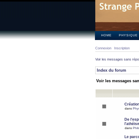
HOME
PHYSIQUE
Connexion
Inscription
Voir les messages sans rép
Index du forum
Voir les messages sa
Création
dans
Phy
De l'espr
l'athéis
dans
Phil
Le parc