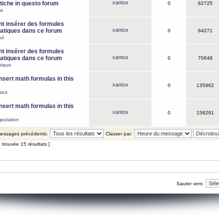
xantox
iche in questo forum
0
82725
ca
 insérer des formules
xantox
tiques dans ce forum
0
64271
ul
 insérer des formules
xantox
tiques dans ce forum
0
70648
sique
nsert math formulas in this
xantox
0
135962
ics
nsert math formulas in this
xantox
0
158291
putation
 messages précédents:
Classer par:
 trouvée 15 résultats ]
Sauter vers: