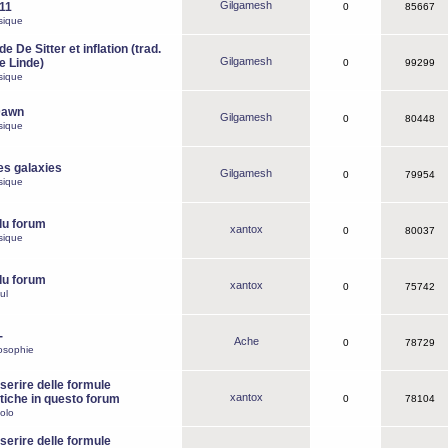
Gilgamesh
o11
0
85667
sique
e De Sitter et inflation (trad.
Gilgamesh
de Linde)
0
99299
sique
Dawn
Gilgamesh
0
80448
sique
es galaxies
Gilgamesh
0
79954
sique
du forum
xantox
0
80037
sique
du forum
xantox
0
75742
ul
-
Ache
0
78729
osophie
erire delle formule
xantox
iche in questo forum
0
78104
olo
erire delle formule