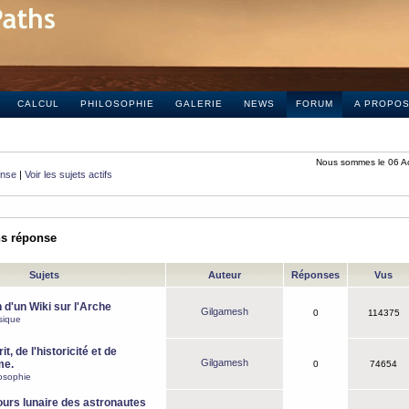
CALCUL
PHILOSOPHIE
GALERIE
NEWS
FORUM
A PROPO
Nous sommes le 06 A
onse
|
Voir les sujets actifs
ns réponse
Sujets
Auteur
Réponses
Vus
 d'un Wiki sur l'Arche
Gilgamesh
0
114375
sique
it, de l'historicité et de
Gilgamesh
me.
0
74654
osophie
ours lunaire des astronautes