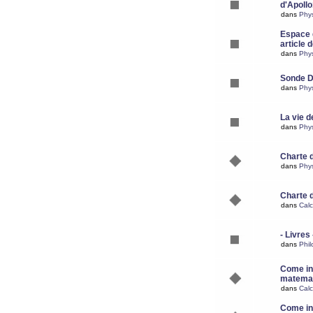
d'Apoll
dans
Phy
Espace d
article 
dans
Phy
Sonde 
dans
Phy
La vie d
dans
Phy
Charte 
dans
Phy
Charte 
dans
Calc
- Livres 
dans
Phil
Come ins
matemat
dans
Calc
Come ins