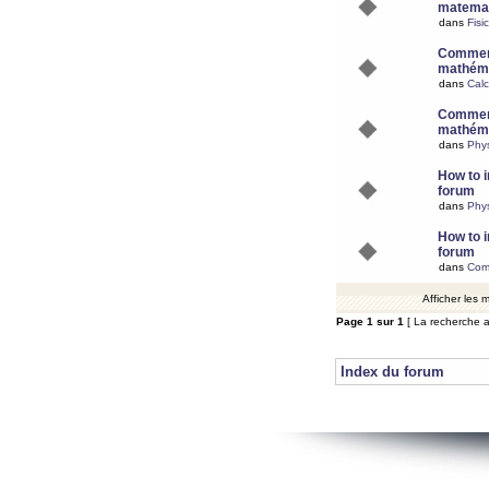
matemat
dans
Fisi
Comment
mathéma
dans
Calc
Comment
mathéma
dans
Phy
How to i
forum
dans
Phys
How to i
forum
dans
Com
Afficher les
Page
1
sur
1
[ La recherche a
Index du forum