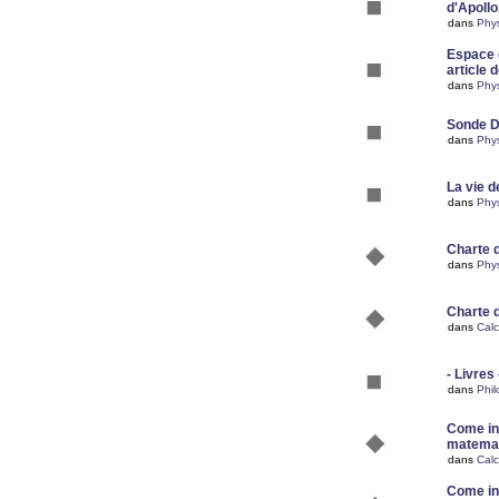
d'Apoll
dans
Phy
Espace d
article 
dans
Phy
Sonde 
dans
Phy
La vie d
dans
Phy
Charte 
dans
Phy
Charte 
dans
Calc
- Livres 
dans
Phil
Come ins
matemat
dans
Calc
Come ins