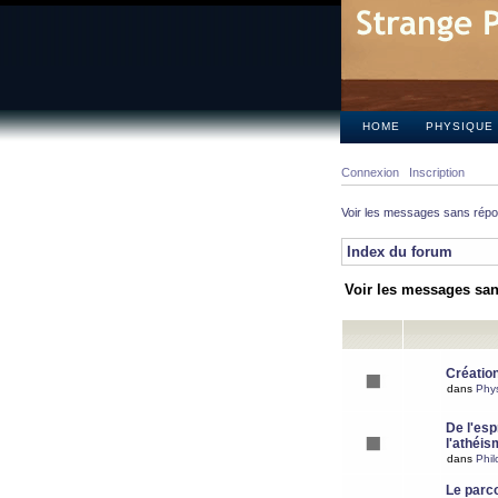
HOME
PHYSIQUE
Connexion
Inscription
Voir les messages sans rép
Index du forum
Voir les messages sa
Création
dans
Phy
De l'espr
l'athéis
dans
Phil
Le parc