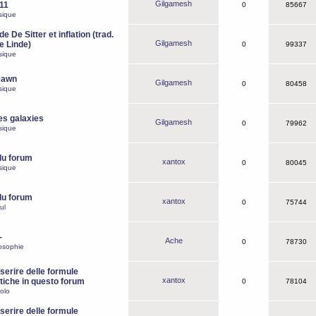
Gilgamesh
o11
0
85667
sique
e De Sitter et inflation (trad.
Gilgamesh
de Linde)
0
99337
sique
Dawn
Gilgamesh
0
80458
sique
es galaxies
Gilgamesh
0
79962
sique
du forum
xantox
0
80045
sique
du forum
xantox
0
75744
ul
-
Ache
0
78730
osophie
erire delle formule
xantox
iche in questo forum
0
78104
olo
erire delle formule