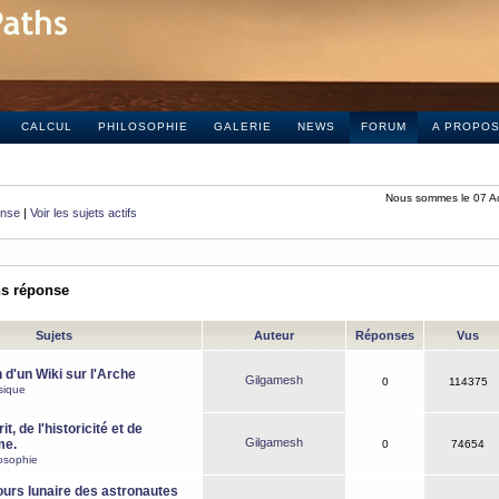
CALCUL
PHILOSOPHIE
GALERIE
NEWS
FORUM
A PROPO
Nous sommes le 07 A
onse
|
Voir les sujets actifs
ns réponse
Sujets
Auteur
Réponses
Vus
 d'un Wiki sur l'Arche
Gilgamesh
0
114375
sique
it, de l'historicité et de
Gilgamesh
me.
0
74654
osophie
ours lunaire des astronautes