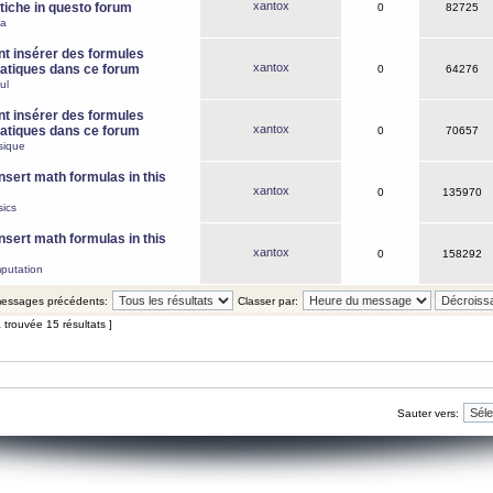
xantox
iche in questo forum
0
82725
ca
 insérer des formules
xantox
tiques dans ce forum
0
64276
ul
 insérer des formules
xantox
tiques dans ce forum
0
70657
sique
nsert math formulas in this
xantox
0
135970
ics
nsert math formulas in this
xantox
0
158292
putation
 messages précédents:
Classer par:
 trouvée 15 résultats ]
Sauter vers: