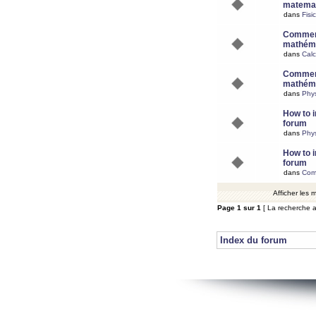
matemat
dans
Fisi
Comment
mathéma
dans
Calc
Comment
mathéma
dans
Phy
How to i
forum
dans
Phys
How to i
forum
dans
Com
Afficher les
Page
1
sur
1
[ La recherche a
Index du forum