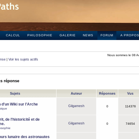
CALCUL
PHILOSOPHIE
GALERIE
NEWS
FORUM
A PROPO
Nous sommes le 08 A
onse
|
Voir les sujets actifs
ns réponse
Sujets
Auteur
Réponses
Vus
 d'un Wiki sur l'Arche
Gilgamesh
0
114376
sique
it, de l'historicité et de
Gilgamesh
me.
0
74654
osophie
ours lunaire des astronautes