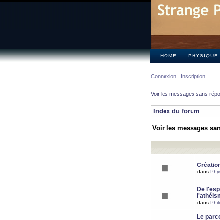
HOME
PHYSIQUE
Connexion
Inscription
Voir les messages sans rép
Index du forum
Voir les messages sa
Création
dans
Phy
De l'espr
l'athéis
dans
Phil
Le parc