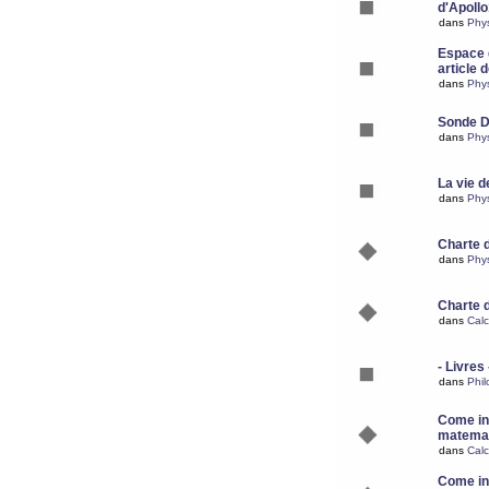
d'Apoll
dans
Phy
Espace d
article 
dans
Phy
Sonde 
dans
Phy
La vie d
dans
Phy
Charte 
dans
Phy
Charte 
dans
Calc
- Livres 
dans
Phil
Come ins
matemat
dans
Calc
Come ins