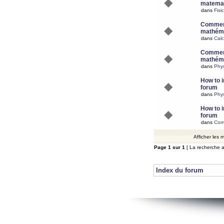
matemat
dans
Fisi
Comment
mathéma
dans
Calc
Comment
mathéma
dans
Phy
How to i
forum
dans
Phys
How to i
forum
dans
Com
Afficher les
Page
1
sur
1
[ La recherche a
Index du forum