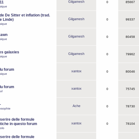
Gilgamesh
o11
0
85667
sique
e De Sitter et inflation (trad.
Gilgamesh
de Linde)
0
99337
sique
Dawn
Gilgamesh
0
80458
sique
es galaxies
Gilgamesh
0
79962
sique
du forum
xantox
0
80046
sique
du forum
xantox
0
75745
ul
-
Ache
0
78730
osophie
erire delle formule
xantox
iche in questo forum
0
78104
olo
erire delle formule