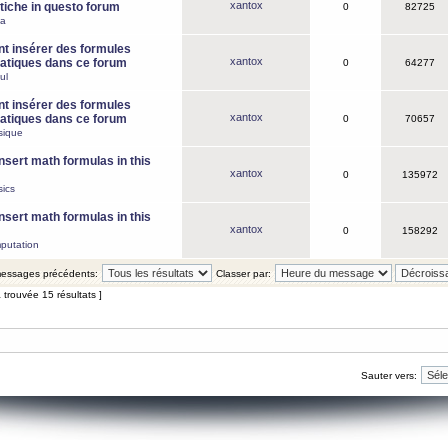
xantox
iche in questo forum
0
82725
ca
 insérer des formules
xantox
tiques dans ce forum
0
64277
ul
 insérer des formules
xantox
tiques dans ce forum
0
70657
sique
nsert math formulas in this
xantox
0
135972
ics
nsert math formulas in this
xantox
0
158292
putation
 messages précédents:
Classer par:
 trouvée 15 résultats ]
Sauter vers: