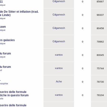
Gilgamesh
o11
0
85667
sique
e De Sitter et inflation (trad.
Gilgamesh
de Linde)
0
99337
sique
Dawn
Gilgamesh
0
80458
sique
es galaxies
Gilgamesh
0
79962
sique
du forum
xantox
0
80045
sique
du forum
xantox
0
75744
ul
-
Ache
0
78730
osophie
erire delle formule
xantox
iche in questo forum
0
78104
olo
erire delle formule