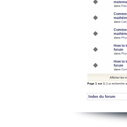
matemat
dans
Fisi
Comment
mathéma
dans
Calc
Comment
mathéma
dans
Phy
How to i
forum
dans
Phys
How to i
forum
dans
Com
Afficher les
Page
1
sur
1
[ La recherche a
Index du forum