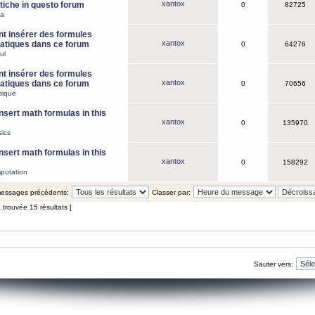
xantox
iche in questo forum
0
82725
ca
 insérer des formules
xantox
tiques dans ce forum
0
64276
ul
 insérer des formules
xantox
tiques dans ce forum
0
70656
sique
nsert math formulas in this
xantox
0
135970
ics
nsert math formulas in this
xantox
0
158292
putation
 messages précédents:
Classer par:
 trouvée 15 résultats ]
Sauter vers: