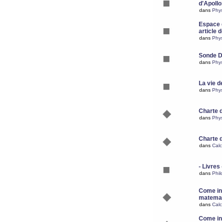
d'Apoll
dans
Phy
Espace d
article 
dans
Phy
Sonde 
dans
Phy
La vie d
dans
Phy
Charte 
dans
Phy
Charte 
dans
Calc
- Livres 
dans
Phil
Come ins
matemat
dans
Calc
Come ins