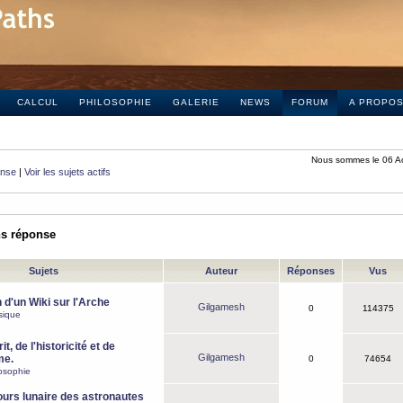
CALCUL
PHILOSOPHIE
GALERIE
NEWS
FORUM
A PROPO
Nous sommes le 06 A
onse
|
Voir les sujets actifs
ns réponse
Sujets
Auteur
Réponses
Vus
 d'un Wiki sur l'Arche
Gilgamesh
0
114375
sique
it, de l'historicité et de
Gilgamesh
me.
0
74654
osophie
ours lunaire des astronautes