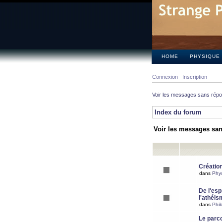
HOME
PHYSIQUE
Connexion
Inscription
Voir les messages sans rép
Index du forum
Voir les messages sa
Création
dans
Phy
De l'espr
l'athéis
dans
Phil
Le parc