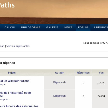
CALCUL
PHILOSOPHIE
GALERIE
NEWS
FORUM
A PROPO
Nous sommes le 09 A
onse
|
Voir les sujets actifs
ns réponse
Sujets
Auteur
Réponses
Vus
 d'un Wiki sur l'Arche
Gilgamesh
0
114377
sique
it, de l'historicité et de
Gilgamesh
me.
0
74658
osophie
ours lunaire des astronautes