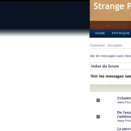
HOME
PHYSIQUE
Connexion
Inscription
Voir les messages sans rép
Index du forum
Voir les messages sa
Création
dans
Phy
De l'espr
l'athéis
dans
Phil
Le parc