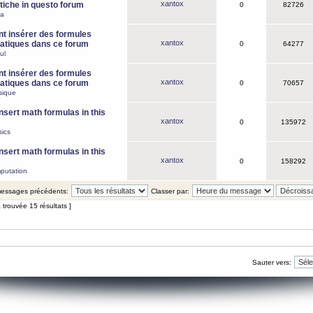
xantox
iche in questo forum
0
82726
ca
 insérer des formules
xantox
tiques dans ce forum
0
64277
ul
 insérer des formules
xantox
tiques dans ce forum
0
70657
sique
nsert math formulas in this
xantox
0
135972
ics
nsert math formulas in this
xantox
0
158292
putation
 messages précédents:
Classer par:
 trouvée 15 résultats ]
Sauter vers: