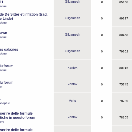
Gilgamesh
o11
0
85668
sique
e De Sitter et inflation (trad.
Gilgamesh
de Linde)
0
99337
sique
Dawn
Gilgamesh
0
80458
sique
es galaxies
Gilgamesh
0
79962
sique
du forum
xantox
0
80046
sique
du forum
xantox
0
75745
ul
-
Ache
0
78730
osophie
erire delle formule
xantox
iche in questo forum
0
78105
olo
erire delle formule