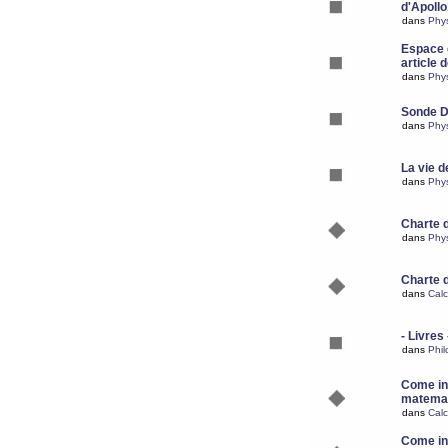
d'Apoll
dans
Phy
Espace d
article 
dans
Phy
Sonde 
dans
Phy
La vie d
dans
Phy
Charte 
dans
Phy
Charte 
dans
Calc
- Livres 
dans
Phil
Come ins
matemat
dans
Calc
Come ins