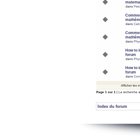
matemat
dans
Fisi
Comment
mathéma
dans
Calc
Comment
mathéma
dans
Phy
How to i
forum
dans
Phys
How to i
forum
dans
Com
Afficher les
Page
1
sur
1
[ La recherche a
Index du forum