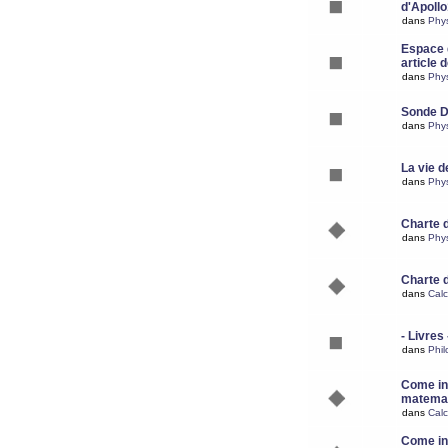
d'Apoll
dans
Phy
Espace d
article 
dans
Phy
Sonde 
dans
Phy
La vie d
dans
Phy
Charte 
dans
Phy
Charte 
dans
Calc
- Livres 
dans
Phil
Come ins
matemat
dans
Calc
Come ins