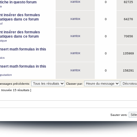
xantox
iche in questo forum
0
82725
ca
 insérer des formules
xantox
tiques dans ce forum
0
64276
ul
 insérer des formules
xantox
tiques dans ce forum
0
70656
sique
nsert math formulas in this
xantox
0
135969
ics
nsert math formulas in this
xantox
0
158291
putation
 messages précédents:
Classer par:
 trouvée 15 résultats ]
Sauter vers: