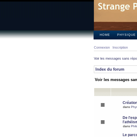
HOME
PHYSIQUE
Connexion
Inscription
Voir les messages sans rép
Index du forum
Voir les messages sa
Création
dans
Phy
De l'espr
l'athéis
dans
Phil
Le parc