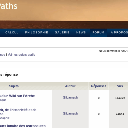
CALCUL
PHILOSOPHIE
GALERIE
NEWS
FORUM
A PROPO
Nous sommes le 06 A
onse
|
Voir les sujets actifs
ns réponse
Sujets
Auteur
Réponses
Vus
 d'un Wiki sur l'Arche
Gilgamesh
0
114375
sique
it, de l'historicité et de
Gilgamesh
me.
0
74654
osophie
ours lunaire des astronautes