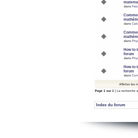
matemat
dans
Fisi
Comment
mathéma
dans
Calc
Comment
mathéma
dans
Phy
How to i
forum
dans
Phys
How to i
forum
dans
Com
Afficher les
Page
1
sur
1
[ La recherche a
Index du forum