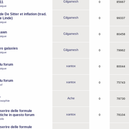
Gilgamesh
o11
0
85667
sique
e De Sitter et inflation (trad.
Gilgamesh
de Linde)
0
99337
sique
Dawn
Gilgamesh
0
80458
sique
es galaxies
Gilgamesh
0
79962
sique
du forum
xantox
0
80044
sique
du forum
xantox
0
75743
ul
-
Ache
0
78730
osophie
erire delle formule
xantox
iche in questo forum
0
78104
olo
erire delle formule