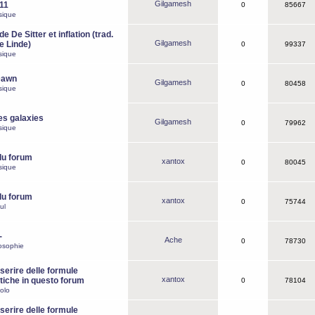
Gilgamesh
o11
0
85667
sique
e De Sitter et inflation (trad.
Gilgamesh
de Linde)
0
99337
sique
Dawn
Gilgamesh
0
80458
sique
es galaxies
Gilgamesh
0
79962
sique
du forum
xantox
0
80045
sique
du forum
xantox
0
75744
ul
-
Ache
0
78730
osophie
erire delle formule
xantox
iche in questo forum
0
78104
olo
erire delle formule