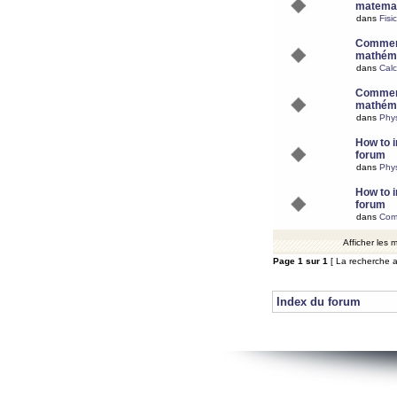
matemat
dans
Fisi
Comment
mathéma
dans
Calc
Comment
mathéma
dans
Phy
How to i
forum
dans
Phys
How to i
forum
dans
Com
Afficher les
Page
1
sur
1
[ La recherche a
Index du forum