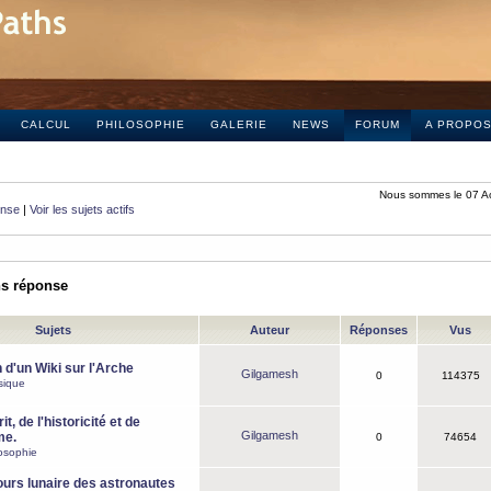
CALCUL
PHILOSOPHIE
GALERIE
NEWS
FORUM
A PROPO
Nous sommes le 07 A
onse
|
Voir les sujets actifs
ns réponse
Sujets
Auteur
Réponses
Vus
 d'un Wiki sur l'Arche
Gilgamesh
0
114375
sique
it, de l'historicité et de
Gilgamesh
me.
0
74654
osophie
ours lunaire des astronautes