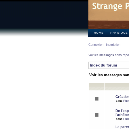
HOME
PHYSIQUE
Connexion
Inscription
Voir les messages sans rép
Index du forum
Voir les messages sa
Création
dans
Phy
De l'espr
l'athéis
dans
Phil
Le parc