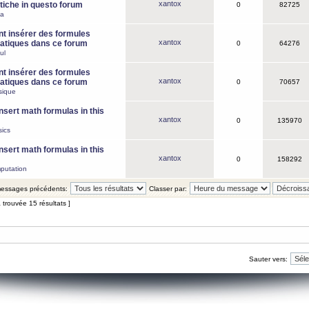
xantox
iche in questo forum
0
82725
ca
 insérer des formules
xantox
tiques dans ce forum
0
64276
ul
 insérer des formules
xantox
tiques dans ce forum
0
70657
sique
nsert math formulas in this
xantox
0
135970
ics
nsert math formulas in this
xantox
0
158292
putation
 messages précédents:
Classer par:
 trouvée 15 résultats ]
Sauter vers: