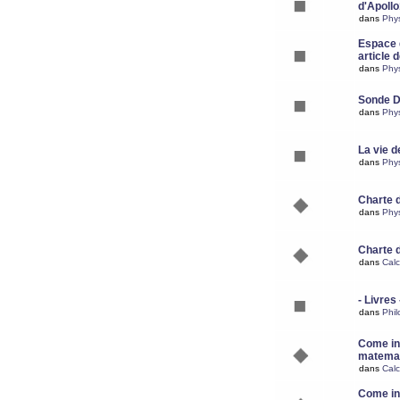
d'Apoll
dans
Phy
Espace d
article 
dans
Phy
Sonde 
dans
Phy
La vie d
dans
Phy
Charte 
dans
Phy
Charte 
dans
Calc
- Livres 
dans
Phil
Come ins
matemat
dans
Calc
Come ins