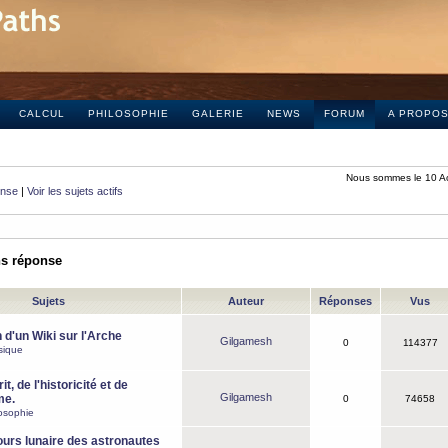
CALCUL
PHILOSOPHIE
GALERIE
NEWS
FORUM
A PROPO
Nous sommes le 10 A
onse
|
Voir les sujets actifs
ns réponse
Sujets
Auteur
Réponses
Vus
 d'un Wiki sur l'Arche
Gilgamesh
0
114377
sique
it, de l'historicité et de
Gilgamesh
me.
0
74658
osophie
ours lunaire des astronautes