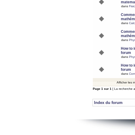
matemat
dans
Fisi
Comment
mathéma
dans
Calc
Comment
mathéma
dans
Phy
How to i
forum
dans
Phys
How to i
forum
dans
Com
Afficher les
Page
1
sur
1
[ La recherche a
Index du forum