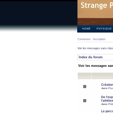
HOME
PHYSIQUE
Connexion
Inscription
Voir les messages sans rép
Index du forum
Voir les messages sa
Création
dans
Phy
De l'espr
l'athéis
dans
Phil
Le parc