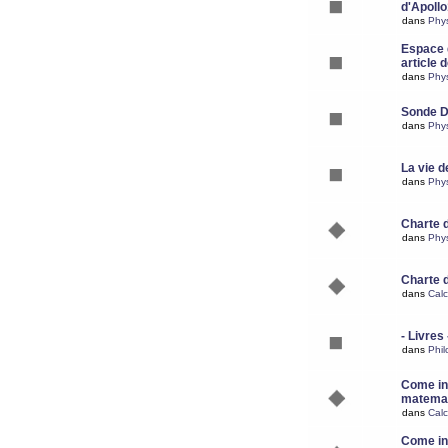
d'Apoll
dans
Phy
Espace d
article 
dans
Phy
Sonde 
dans
Phy
La vie d
dans
Phy
Charte 
dans
Phy
Charte 
dans
Calc
- Livres 
dans
Phil
Come ins
matemat
dans
Calc
Come ins