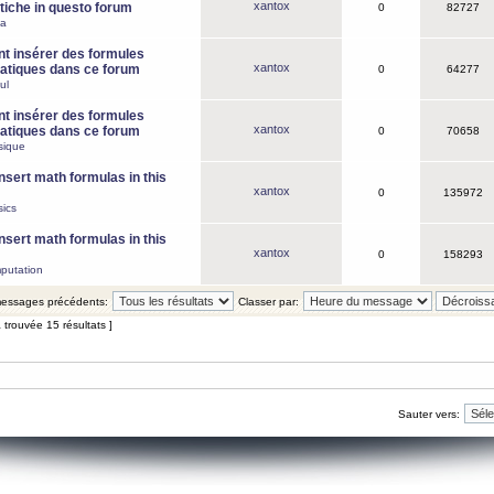
xantox
iche in questo forum
0
82727
ca
 insérer des formules
xantox
tiques dans ce forum
0
64277
ul
 insérer des formules
xantox
tiques dans ce forum
0
70658
sique
nsert math formulas in this
xantox
0
135972
ics
nsert math formulas in this
xantox
0
158293
putation
 messages précédents:
Classer par:
 trouvée 15 résultats ]
Sauter vers: