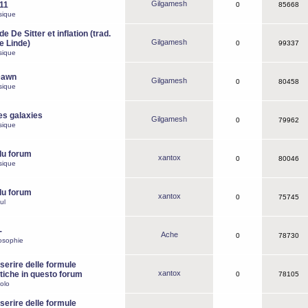
Gilgamesh
o11
0
85668
sique
e De Sitter et inflation (trad.
Gilgamesh
de Linde)
0
99337
sique
Dawn
Gilgamesh
0
80458
sique
es galaxies
Gilgamesh
0
79962
sique
du forum
xantox
0
80046
sique
du forum
xantox
0
75745
ul
-
Ache
0
78730
osophie
erire delle formule
xantox
iche in questo forum
0
78105
olo
erire delle formule