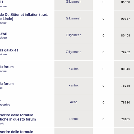
Gilgamesh
o11
0
85668
sique
e De Sitter et inflation (trad.
Gilgamesh
de Linde)
0
99337
sique
Dawn
Gilgamesh
0
80458
sique
es galaxies
Gilgamesh
0
79962
sique
du forum
xantox
0
80046
sique
du forum
xantox
0
75745
ul
-
Ache
0
78730
osophie
erire delle formule
xantox
iche in questo forum
0
78105
olo
erire delle formule