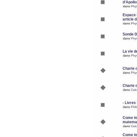
d'Apoll
dans
Phy
Espace d
article 
dans
Phy
Sonde 
dans
Phy
La vie d
dans
Phy
Charte 
dans
Phy
Charte 
dans
Calc
- Livres 
dans
Phil
Come ins
matemat
dans
Calc
Come ins