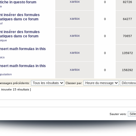
xantox
iche in questo forum
0
82726
ca
 insérer des formules
xantox
tiques dans ce forum
0
64277
ul
 insérer des formules
xantox
tiques dans ce forum
0
70657
sique
nsert math formulas in this
xantox
0
135972
ics
nsert math formulas in this
xantox
0
158292
putation
 messages précédents:
Classer par:
 trouvée 15 résultats ]
Sauter vers: