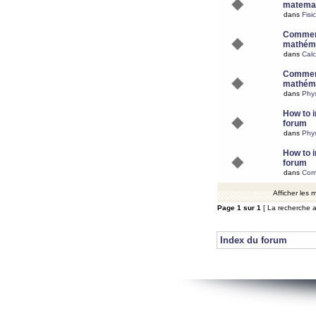
matemat
dans
Fisi
Comment
mathéma
dans
Calc
Comment
mathéma
dans
Phy
How to i
forum
dans
Phys
How to i
forum
dans
Com
Afficher les
Page
1
sur
1
[ La recherche a
Index du forum