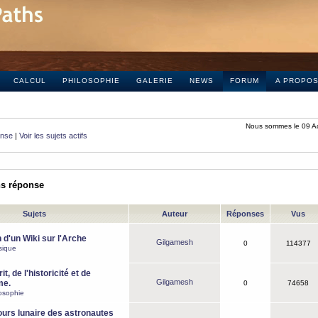
CALCUL
PHILOSOPHIE
GALERIE
NEWS
FORUM
A PROPO
Nous sommes le 09 A
onse
|
Voir les sujets actifs
ns réponse
Sujets
Auteur
Réponses
Vus
 d'un Wiki sur l'Arche
Gilgamesh
0
114377
sique
it, de l'historicité et de
Gilgamesh
me.
0
74658
osophie
ours lunaire des astronautes