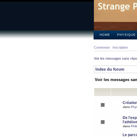
HOME
PHYSIQUE
Connexion
Inscription
Voir les messages sans rép
Index du forum
Voir les messages sa
Création
dans
Phy
De l'espr
l'athéis
dans
Phil
Le parc