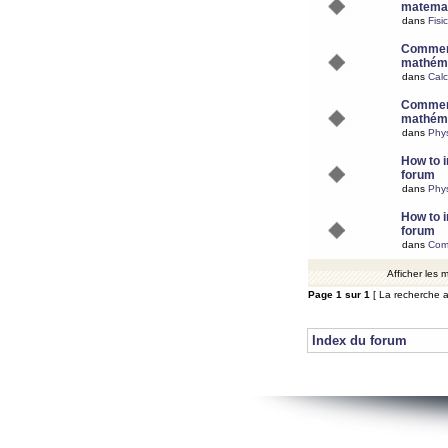
matemat
dans
Fisi
Comment
mathéma
dans
Calc
Comment
mathéma
dans
Phy
How to i
forum
dans
Phys
How to i
forum
dans
Com
Afficher les
Page
1
sur
1
[ La recherche a
Index du forum