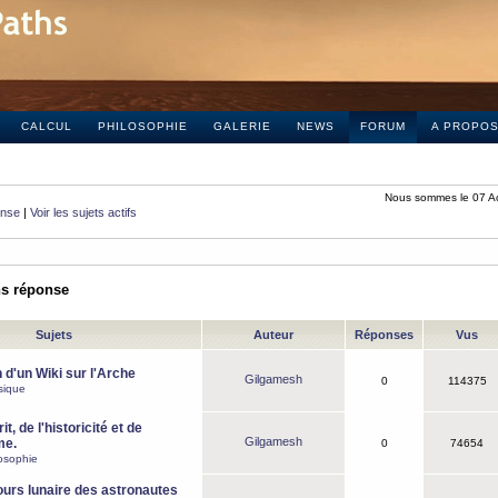
CALCUL
PHILOSOPHIE
GALERIE
NEWS
FORUM
A PROPO
Nous sommes le 07 A
onse
|
Voir les sujets actifs
ns réponse
Sujets
Auteur
Réponses
Vus
 d'un Wiki sur l'Arche
Gilgamesh
0
114375
sique
it, de l'historicité et de
Gilgamesh
me.
0
74654
osophie
ours lunaire des astronautes