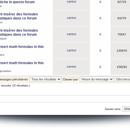
xantox
iche in questo forum
0
82725
ca
 insérer des formules
xantox
tiques dans ce forum
0
64276
ul
 insérer des formules
xantox
tiques dans ce forum
0
70657
sique
nsert math formulas in this
xantox
0
135970
ics
nsert math formulas in this
xantox
0
158292
putation
 messages précédents:
Classer par:
 trouvée 15 résultats ]
Sauter vers: