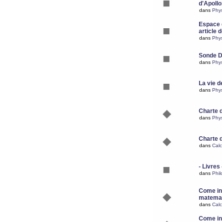
d'Apoll
dans
Phy
Espace d
article 
dans
Phy
Sonde 
dans
Phy
La vie d
dans
Phy
Charte 
dans
Phy
Charte 
dans
Calc
- Livres 
dans
Phil
Come ins
matemat
dans
Calc
Come ins