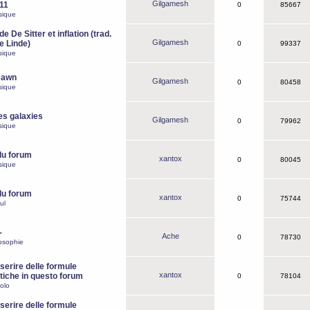
Gilgamesh
o11
0
85667
sique
e De Sitter et inflation (trad.
Gilgamesh
de Linde)
0
99337
sique
Dawn
Gilgamesh
0
80458
sique
es galaxies
Gilgamesh
0
79962
sique
du forum
xantox
0
80045
sique
du forum
xantox
0
75744
ul
-
Ache
0
78730
osophie
erire delle formule
xantox
iche in questo forum
0
78104
olo
erire delle formule