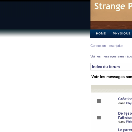
HOME
PHYSIQUE
Connexion
Inscription
Voir les messages sans rép
Index du forum
Voir les messages sa
Création
dans
Phy
De l'espr
l'athéis
dans
Phil
Le parc