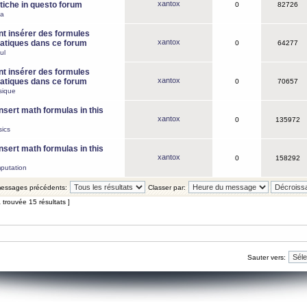
xantox
iche in questo forum
0
82726
ca
 insérer des formules
xantox
tiques dans ce forum
0
64277
ul
 insérer des formules
xantox
tiques dans ce forum
0
70657
sique
nsert math formulas in this
xantox
0
135972
ics
nsert math formulas in this
xantox
0
158292
putation
 messages précédents:
Classer par:
 trouvée 15 résultats ]
Sauter vers: