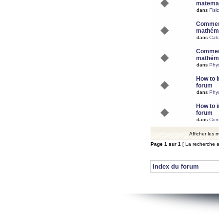
matemat
dans
Fisi
Comment
mathéma
dans
Calc
Comment
mathéma
dans
Phy
How to i
forum
dans
Phys
How to i
forum
dans
Com
Afficher les
Page
1
sur
1
[ La recherche a
Index du forum