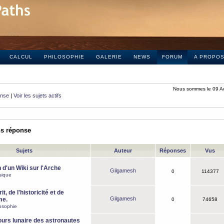
CALCUL
PHILOSOPHIE
GALERIE
NEWS
FORUM
A PROPO
Nous sommes le 09 A
onse
|
Voir les sujets actifs
ns réponse
Sujets
Auteur
Réponses
Vus
 d'un Wiki sur l'Arche
Gilgamesh
0
114377
sique
it, de l'historicité et de
Gilgamesh
me.
0
74658
osophie
ours lunaire des astronautes