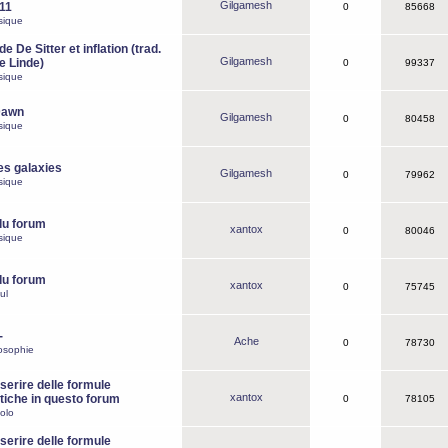
Gilgamesh
o11
0
85668
sique
e De Sitter et inflation (trad.
Gilgamesh
de Linde)
0
99337
sique
Dawn
Gilgamesh
0
80458
sique
es galaxies
Gilgamesh
0
79962
sique
du forum
xantox
0
80046
sique
du forum
xantox
0
75745
ul
-
Ache
0
78730
osophie
erire delle formule
xantox
iche in questo forum
0
78105
olo
erire delle formule