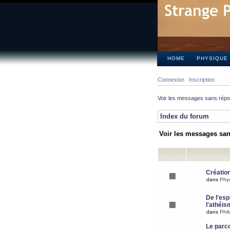
HOME
PHYSIQUE
Connexion
Inscription
Voir les messages sans rép
Index du forum
Voir les messages sa
Création
dans
Phy
De l'espr
l'athéis
dans
Phil
Le parc