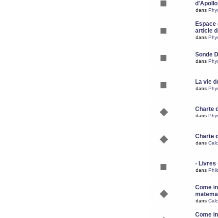
d'Apoll
dans
Phy
Espace d
article 
dans
Phy
Sonde 
dans
Phy
La vie d
dans
Phy
Charte 
dans
Phy
Charte 
dans
Calc
- Livres 
dans
Phil
Come ins
matemat
dans
Calc
Come ins