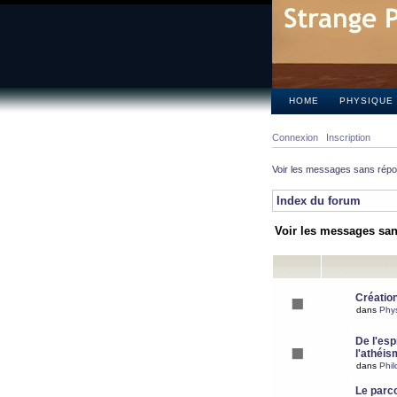
HOME
PHYSIQUE
Connexion
Inscription
Voir les messages sans rép
Index du forum
Voir les messages sa
Création
dans
Phy
De l'espr
l'athéis
dans
Phil
Le parc