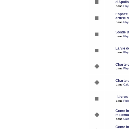
d'Apoll
dans
Phy
Espace d
article 
dans
Phy
Sonde 
dans
Phy
La vie d
dans
Phy
Charte 
dans
Phy
Charte 
dans
Calc
- Livres 
dans
Phil
Come ins
matemat
dans
Calc
Come ins