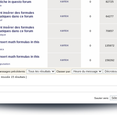
xantox
iche in questo forum
0
82725
ca
 insérer des formules
xantox
tiques dans ce forum
0
64277
ul
 insérer des formules
xantox
tiques dans ce forum
0
70657
sique
nsert math formulas in this
xantox
0
135972
ics
nsert math formulas in this
xantox
0
158292
putation
 messages précédents:
Classer par:
 trouvée 15 résultats ]
Sauter vers: