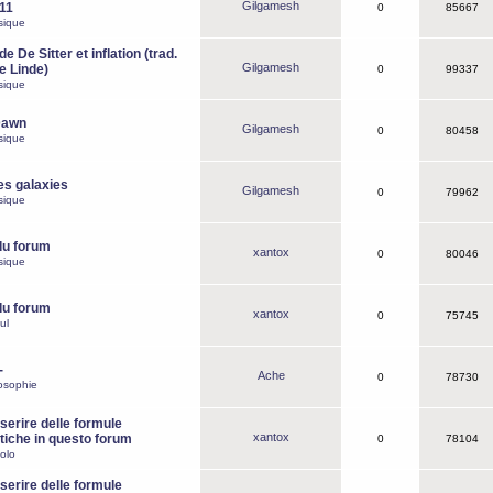
Gilgamesh
o11
0
85667
sique
e De Sitter et inflation (trad.
Gilgamesh
de Linde)
0
99337
sique
Dawn
Gilgamesh
0
80458
sique
es galaxies
Gilgamesh
0
79962
sique
du forum
xantox
0
80046
sique
du forum
xantox
0
75745
ul
-
Ache
0
78730
osophie
erire delle formule
xantox
iche in questo forum
0
78104
olo
erire delle formule