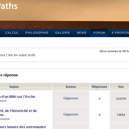
CALCUL
PHILOSOPHIE
GALERIE
NEWS
FORUM
A PROPO
Nous sommes le 08 A
onse
|
Voir les sujets actifs
ns réponse
Sujets
Auteur
Réponses
Vus
 d'un Wiki sur l'Arche
Gilgamesh
0
114376
sique
it, de l'historicité et de
Gilgamesh
me.
0
74654
osophie
ours lunaire des astronautes