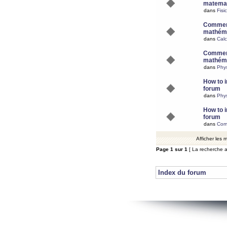
matemat
dans
Fisi
Comment
mathéma
dans
Calc
Comment
mathéma
dans
Phy
How to i
forum
dans
Phys
How to i
forum
dans
Com
Afficher les
Page
1
sur
1
[ La recherche a
Index du forum