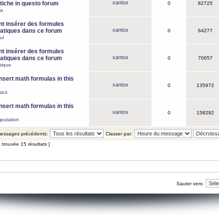
xantox
iche in questo forum
0
82725
ca
 insérer des formules
xantox
tiques dans ce forum
0
64277
ul
 insérer des formules
xantox
tiques dans ce forum
0
70657
sique
nsert math formulas in this
xantox
0
135972
ics
nsert math formulas in this
xantox
0
158292
putation
 messages précédents:
Classer par:
 trouvée 15 résultats ]
Sauter vers: