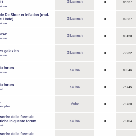
Gilgamesh
o11
0
85667
sique
e De Sitter et inflation (trad.
Gilgamesh
de Linde)
0
99337
sique
Dawn
Gilgamesh
0
80458
sique
es galaxies
Gilgamesh
0
79962
sique
du forum
xantox
0
80046
sique
du forum
xantox
0
75745
ul
-
Ache
0
78730
osophie
erire delle formule
xantox
iche in questo forum
0
78104
olo
erire delle formule