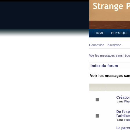
HOME
PHYSIQUE
Connexion
Inscription
Voir les messages sans rép
Index du forum
Voir les messages sa
Création
dans
Phy
De l'espr
l'athéis
dans
Phil
Le parc