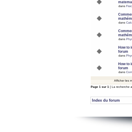
matemat
dans
Fisi
Comment
mathéma
dans
Calc
Comment
mathéma
dans
Phy
How to i
forum
dans
Phys
How to i
forum
dans
Com
Afficher les
Page
1
sur
1
[ La recherche a
Index du forum