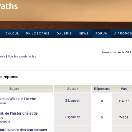
CALCUL
PHILOSOPHIE
GALERIE
NEWS
FORUM
A PROPO
Nous sommes le 08 A
onse
|
Voir les sujets actifs
ns réponse
Sujets
Auteur
Réponses
Vus
 d'un Wiki sur l'Arche
Gilgamesh
0
114377
sique
it, de l'historicité et de
Gilgamesh
me.
0
74658
osophie
ours lunaire des astronautes