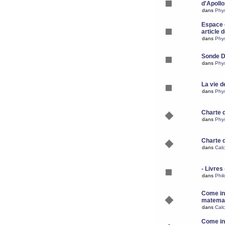
d'Apoll
dans
Phy
Espace d
article 
dans
Phy
Sonde 
dans
Phy
La vie d
dans
Phy
Charte 
dans
Phy
Charte 
dans
Calc
- Livres 
dans
Phil
Come ins
matemat
dans
Calc
Come ins