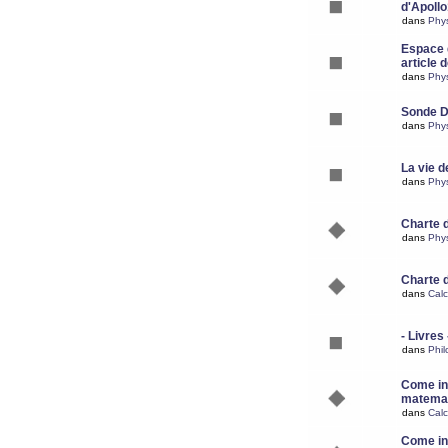
d'Apoll
dans
Phy
Espace d
article 
dans
Phy
Sonde 
dans
Phy
La vie d
dans
Phy
Charte 
dans
Phy
Charte 
dans
Calc
- Livres 
dans
Phil
Come ins
matemat
dans
Calc
Come ins