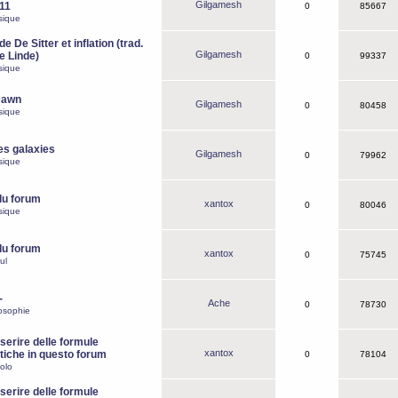
Gilgamesh
o11
0
85667
sique
e De Sitter et inflation (trad.
Gilgamesh
de Linde)
0
99337
sique
Dawn
Gilgamesh
0
80458
sique
es galaxies
Gilgamesh
0
79962
sique
du forum
xantox
0
80046
sique
du forum
xantox
0
75745
ul
-
Ache
0
78730
osophie
erire delle formule
xantox
iche in questo forum
0
78104
olo
erire delle formule