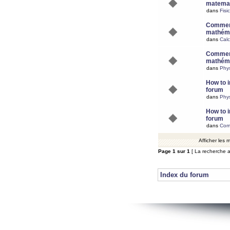
matemat
dans
Fisi
Comment
mathéma
dans
Calc
Comment
mathéma
dans
Phy
How to i
forum
dans
Phys
How to i
forum
dans
Com
Afficher les
Page
1
sur
1
[ La recherche a
Index du forum