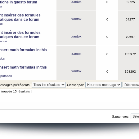
xantox
iche in questo forum
0
82725
ca
 insérer des formules
xantox
tiques dans ce forum
0
64277
ul
 insérer des formules
xantox
tiques dans ce forum
0
70657
sique
nsert math formulas in this
xantox
0
135972
ics
nsert math formulas in this
xantox
0
158292
putation
 messages précédents:
Classer par:
 trouvée 15 résultats ]
Sauter vers: