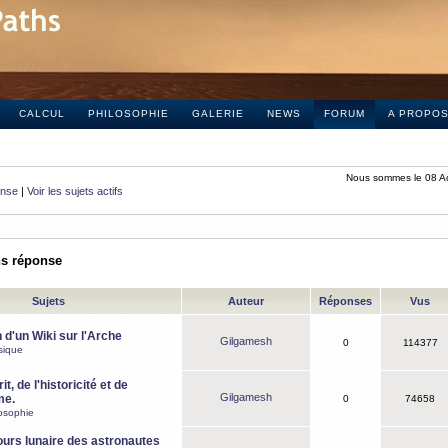
CALCUL
PHILOSOPHIE
GALERIE
NEWS
FORUM
A PROPO
Nous sommes le 08 A
onse
|
Voir les sujets actifs
ns réponse
Sujets
Auteur
Réponses
Vus
 d'un Wiki sur l'Arche
Gilgamesh
0
114377
sique
it, de l'historicité et de
Gilgamesh
me.
0
74658
osophie
ours lunaire des astronautes