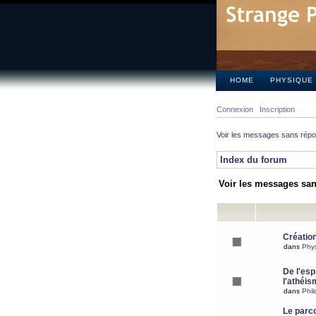
HOME
PHYSIQUE
Connexion
Inscription
Voir les messages sans rép
Index du forum
Voir les messages sa
Création
dans
Phy
De l'espr
l'athéis
dans
Phil
Le parc