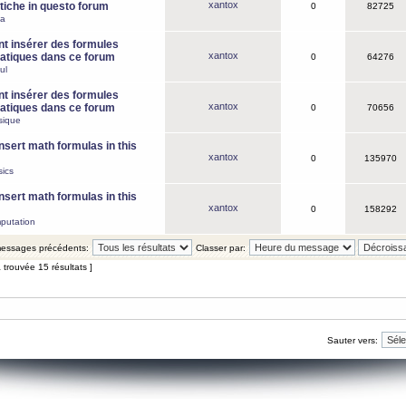
xantox
iche in questo forum
0
82725
ca
 insérer des formules
xantox
tiques dans ce forum
0
64276
ul
 insérer des formules
xantox
tiques dans ce forum
0
70656
sique
nsert math formulas in this
xantox
0
135970
ics
nsert math formulas in this
xantox
0
158292
putation
 messages précédents:
Classer par:
 trouvée 15 résultats ]
Sauter vers: