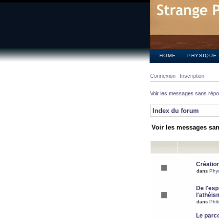
HOME
PHYSIQUE
Connexion
Inscription
Voir les messages sans rép
Index du forum
Voir les messages sa
Création
dans
Phy
De l'espr
l'athéis
dans
Phil
Le parc