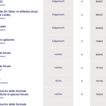
Gilgamesh
o11
0
85667
sique
e De Sitter et inflation (trad.
Gilgamesh
de Linde)
0
99337
sique
Dawn
Gilgamesh
0
80458
sique
es galaxies
Gilgamesh
0
79962
sique
du forum
xantox
0
80045
sique
du forum
xantox
0
75744
ul
-
Ache
0
78730
osophie
erire delle formule
xantox
iche in questo forum
0
78104
olo
erire delle formule