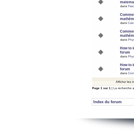
matemat
dans
Fisi
Comment
mathéma
dans
Calc
Comment
mathéma
dans
Phy
How to i
forum
dans
Phys
How to i
forum
dans
Com
Afficher les
Page
1
sur
1
[ La recherche a
Index du forum