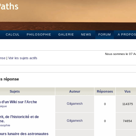
CALCUL
PHILOSOPHIE
GALERIE
NEWS
FORUM
A PROPO
Nous sommes le 07 A
onse
|
Voir les sujets actifs
ns réponse
Sujets
Auteur
Réponses
Vus
 d'un Wiki sur l'Arche
Gilgamesh
0
114375
sique
it, de l'historicité et de
Gilgamesh
me.
0
74654
osophie
ours lunaire des astronautes