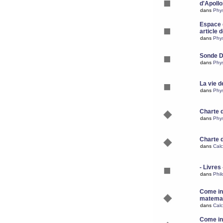
d'Apoll
dans
Phy
Espace d
article 
dans
Phy
Sonde 
dans
Phy
La vie d
dans
Phy
Charte 
dans
Phy
Charte 
dans
Calc
- Livres 
dans
Phil
Come ins
matemat
dans
Calc
Come ins