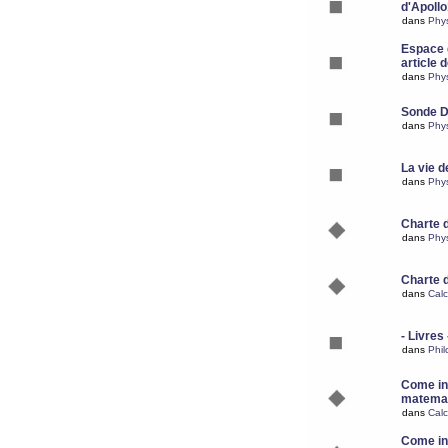
d'Apoll
dans
Phy
Espace d
article 
dans
Phy
Sonde 
dans
Phy
La vie d
dans
Phy
Charte 
dans
Phy
Charte 
dans
Calc
- Livres 
dans
Phil
Come ins
matemat
dans
Calc
Come ins