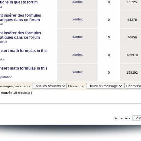
xantox
iche in questo forum
0
82725
ca
 insérer des formules
xantox
tiques dans ce forum
0
64276
ul
 insérer des formules
xantox
tiques dans ce forum
0
70656
sique
nsert math formulas in this
xantox
0
135970
ics
nsert math formulas in this
xantox
0
158292
putation
 messages précédents:
Classer par:
 trouvée 15 résultats ]
Sauter vers: