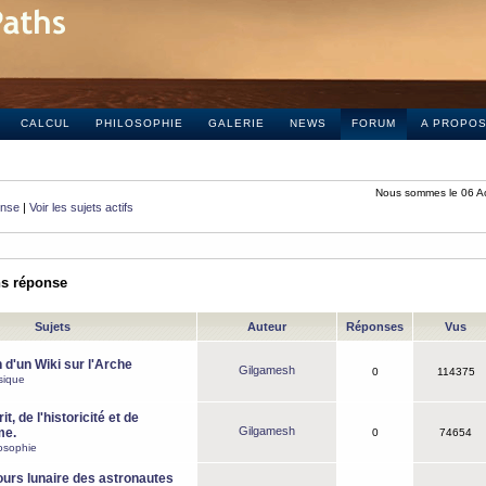
CALCUL
PHILOSOPHIE
GALERIE
NEWS
FORUM
A PROPO
Nous sommes le 06 A
onse
|
Voir les sujets actifs
ns réponse
Sujets
Auteur
Réponses
Vus
 d'un Wiki sur l'Arche
Gilgamesh
0
114375
sique
it, de l'historicité et de
Gilgamesh
me.
0
74654
osophie
ours lunaire des astronautes