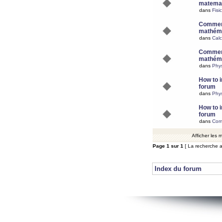
matemat
dans
Fisi
Comment
mathéma
dans
Calc
Comment
mathéma
dans
Phy
How to i
forum
dans
Phys
How to i
forum
dans
Com
Afficher les
Page
1
sur
1
[ La recherche a
Index du forum