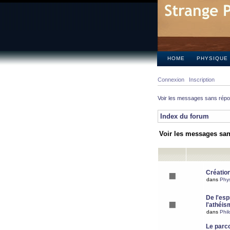
HOME
PHYSIQUE
Connexion
Inscription
Voir les messages sans rép
Index du forum
Voir les messages sa
Création
dans
Phy
De l'espr
l'athéis
dans
Phil
Le parc