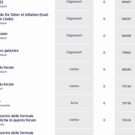
Gilgamesh
o11
0
85667
sique
e De Sitter et inflation (trad.
Gilgamesh
de Linde)
0
99337
sique
Dawn
Gilgamesh
0
80458
sique
es galaxies
Gilgamesh
0
79962
sique
du forum
xantox
0
80045
sique
du forum
xantox
0
75744
ul
-
Ache
0
78730
osophie
erire delle formule
xantox
iche in questo forum
0
78104
olo
erire delle formule