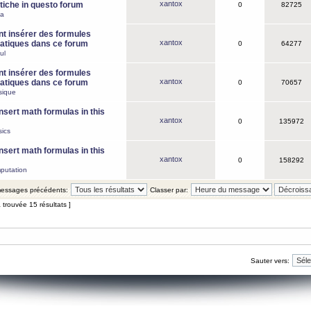
xantox
iche in questo forum
0
82725
ca
 insérer des formules
xantox
tiques dans ce forum
0
64277
ul
 insérer des formules
xantox
tiques dans ce forum
0
70657
sique
nsert math formulas in this
xantox
0
135972
ics
nsert math formulas in this
xantox
0
158292
putation
 messages précédents:
Classer par:
 trouvée 15 résultats ]
Sauter vers: