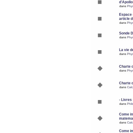
d'Apoll
dans
Phy
Espace d
article 
dans
Phy
Sonde 
dans
Phy
La vie d
dans
Phy
Charte 
dans
Phy
Charte 
dans
Calc
- Livres 
dans
Phil
Come ins
matemat
dans
Calc
Come ins