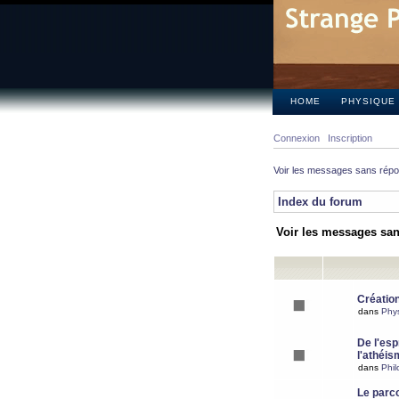
HOME
PHYSIQUE
Connexion
Inscription
Voir les messages sans rép
Index du forum
Voir les messages sa
Création
dans
Phy
De l'espr
l'athéis
dans
Phil
Le parc