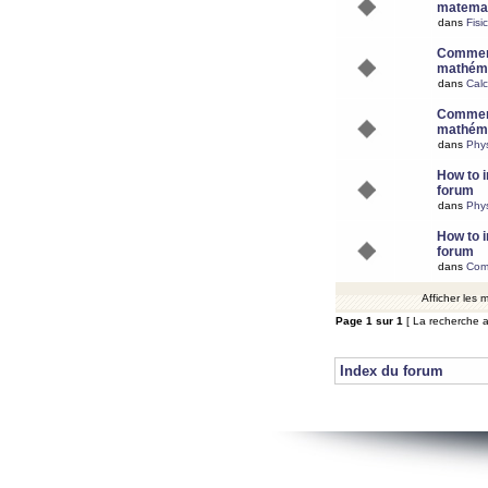
matemat
dans
Fisi
Comment
mathéma
dans
Calc
Comment
mathéma
dans
Phy
How to i
forum
dans
Phys
How to i
forum
dans
Com
Afficher les
Page
1
sur
1
[ La recherche a
Index du forum