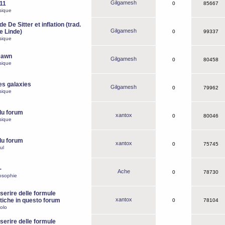
Gilgamesh
o11
0
85667
sique
e De Sitter et inflation (trad.
Gilgamesh
de Linde)
0
99337
sique
Dawn
Gilgamesh
0
80458
sique
es galaxies
Gilgamesh
0
79962
sique
du forum
xantox
0
80046
sique
du forum
xantox
0
75745
ul
-
Ache
0
78730
osophie
erire delle formule
xantox
iche in questo forum
0
78104
olo
erire delle formule