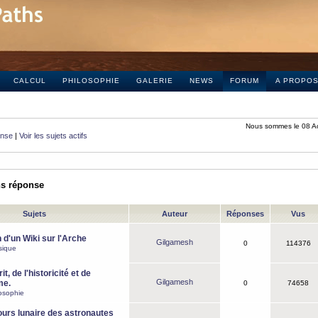
CALCUL
PHILOSOPHIE
GALERIE
NEWS
FORUM
A PROPO
Nous sommes le 08 A
onse
|
Voir les sujets actifs
ns réponse
Sujets
Auteur
Réponses
Vus
 d'un Wiki sur l'Arche
Gilgamesh
0
114376
sique
it, de l'historicité et de
Gilgamesh
me.
0
74658
osophie
ours lunaire des astronautes