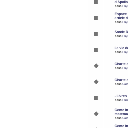
d'Apoll
dans
Phy
Espace d
article 
dans
Phy
Sonde 
dans
Phy
La vie d
dans
Phy
Charte 
dans
Phy
Charte 
dans
Calc
- Livres 
dans
Phil
Come ins
matemat
dans
Calc
Come ins