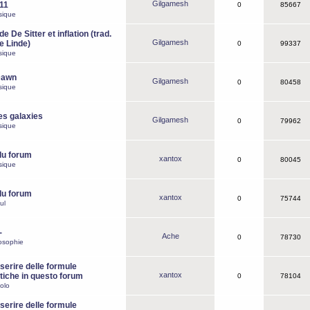
Gilgamesh
o11
0
85667
sique
e De Sitter et inflation (trad.
Gilgamesh
de Linde)
0
99337
sique
Dawn
Gilgamesh
0
80458
sique
es galaxies
Gilgamesh
0
79962
sique
du forum
xantox
0
80045
sique
du forum
xantox
0
75744
ul
-
Ache
0
78730
osophie
erire delle formule
xantox
iche in questo forum
0
78104
olo
erire delle formule