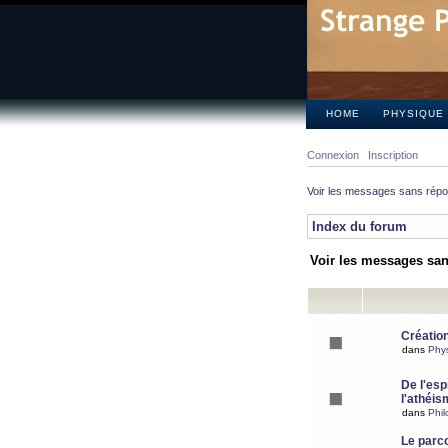
HOME
PHYSIQUE
Connexion
Inscription
Voir les messages sans rép
Index du forum
Voir les messages sa
Création
dans
Phy
De l'espr
l'athéis
dans
Phil
Le parc