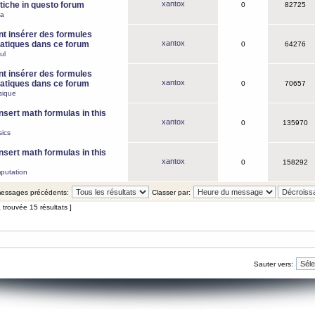
xantox
iche in questo forum
0
82725
ca
 insérer des formules
xantox
tiques dans ce forum
0
64276
ul
 insérer des formules
xantox
tiques dans ce forum
0
70657
sique
nsert math formulas in this
xantox
0
135970
ics
nsert math formulas in this
xantox
0
158292
putation
 messages précédents:
Classer par:
 trouvée 15 résultats ]
Sauter vers: