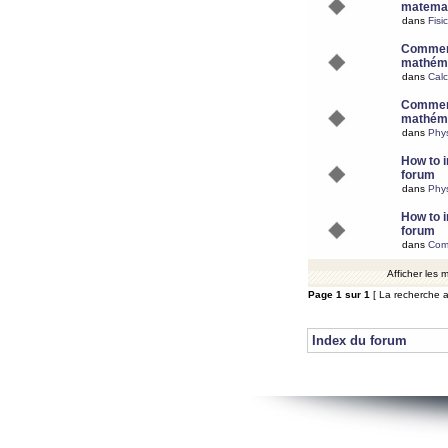
matemat
dans
Fisi
Comment
mathéma
dans
Calc
Comment
mathéma
dans
Phy
How to i
forum
dans
Phys
How to i
forum
dans
Com
Afficher les
Page
1
sur
1
[ La recherche a
Index du forum