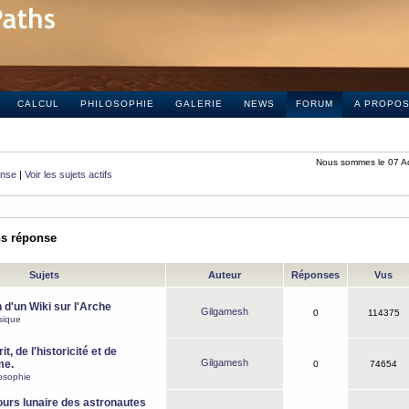
CALCUL
PHILOSOPHIE
GALERIE
NEWS
FORUM
A PROPO
Nous sommes le 07 A
onse
|
Voir les sujets actifs
ns réponse
Sujets
Auteur
Réponses
Vus
 d'un Wiki sur l'Arche
Gilgamesh
0
114375
sique
it, de l'historicité et de
Gilgamesh
me.
0
74654
osophie
ours lunaire des astronautes