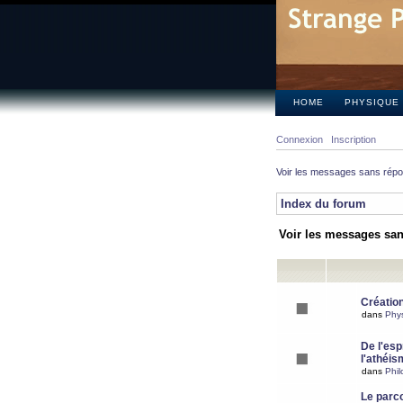
HOME
PHYSIQUE
Connexion
Inscription
Voir les messages sans rép
Index du forum
Voir les messages sa
Création
dans
Phy
De l'espr
l'athéis
dans
Phil
Le parc