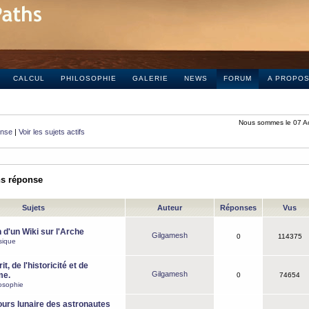
CALCUL
PHILOSOPHIE
GALERIE
NEWS
FORUM
A PROPO
Nous sommes le 07 A
onse
|
Voir les sujets actifs
ns réponse
Sujets
Auteur
Réponses
Vus
 d'un Wiki sur l'Arche
Gilgamesh
0
114375
sique
it, de l'historicité et de
Gilgamesh
me.
0
74654
osophie
ours lunaire des astronautes