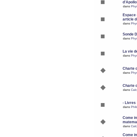
d'Apoll
dans
Phy
Espace d
article 
dans
Phy
Sonde 
dans
Phy
La vie d
dans
Phy
Charte 
dans
Phy
Charte 
dans
Calc
- Livres 
dans
Phil
Come ins
matemat
dans
Calc
Come ins