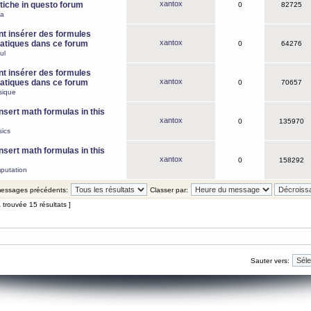
xantox
iche in questo forum
0
82725
ca
 insérer des formules
xantox
tiques dans ce forum
0
64276
ul
 insérer des formules
xantox
tiques dans ce forum
0
70657
sique
nsert math formulas in this
xantox
0
135970
ics
nsert math formulas in this
xantox
0
158292
putation
 messages précédents:
Classer par:
 trouvée 15 résultats ]
Sauter vers: