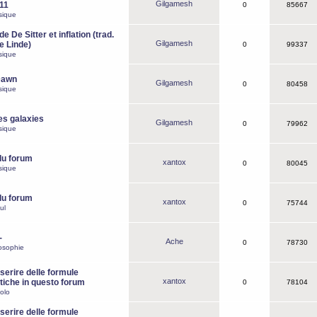
Gilgamesh
o11
0
85667
sique
e De Sitter et inflation (trad.
Gilgamesh
de Linde)
0
99337
sique
Dawn
Gilgamesh
0
80458
sique
es galaxies
Gilgamesh
0
79962
sique
du forum
xantox
0
80045
sique
du forum
xantox
0
75744
ul
-
Ache
0
78730
osophie
erire delle formule
xantox
iche in questo forum
0
78104
olo
erire delle formule