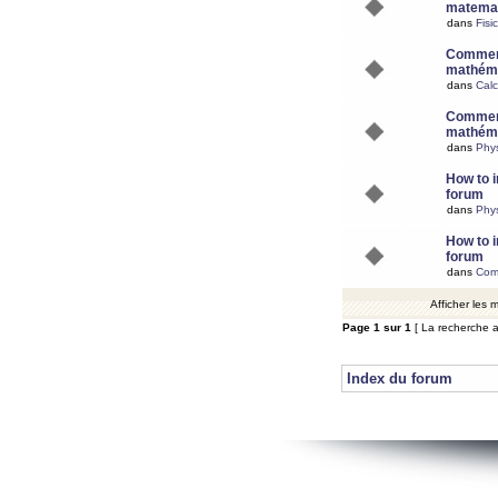
matemat
dans
Fisi
Comment
mathéma
dans
Calc
Comment
mathéma
dans
Phy
How to i
forum
dans
Phys
How to i
forum
dans
Com
Afficher les
Page
1
sur
1
[ La recherche a
Index du forum