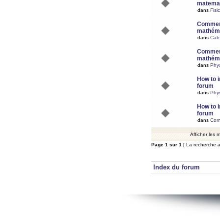
matemat
dans
Fisi
Comment
mathéma
dans
Calc
Comment
mathéma
dans
Phy
How to i
forum
dans
Phys
How to i
forum
dans
Com
Afficher les
Page
1
sur
1
[ La recherche a
Index du forum