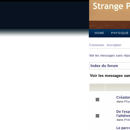
HOME
PHYSIQUE
Connexion
Inscription
Voir les messages sans rép
Index du forum
Voir les messages sa
Création
dans
Phy
De l'espr
l'athéis
dans
Phil
Le parc