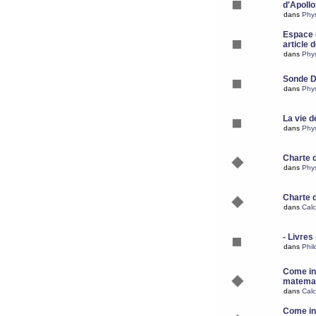
d'Apoll
dans
Phy
Espace d
article 
dans
Phy
Sonde 
dans
Phy
La vie d
dans
Phy
Charte 
dans
Phy
Charte 
dans
Calc
- Livres 
dans
Phil
Come ins
matemat
dans
Calc
Come ins