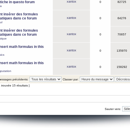
xantox
iche in questo forum
0
82725
ca
 insérer des formules
xantox
tiques dans ce forum
0
64276
ul
 insérer des formules
xantox
tiques dans ce forum
0
70657
sique
nsert math formulas in this
xantox
0
135970
ics
nsert math formulas in this
xantox
0
158292
putation
 messages précédents:
Classer par:
 trouvée 15 résultats ]
Sauter vers: