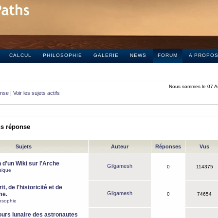
CALCUL
PHILOSOPHIE
GALERIE
NEWS
FORUM
A PROPO
Nous sommes le 07 A
onse
|
Voir les sujets actifs
ns réponse
Sujets
Auteur
Réponses
Vus
 d'un Wiki sur l'Arche
Gilgamesh
0
114375
sique
it, de l'historicité et de
Gilgamesh
me.
0
74654
osophie
ours lunaire des astronautes