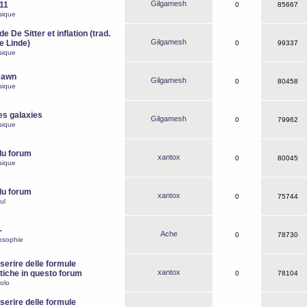
Gilgamesh
o11
0
85667
sique
e De Sitter et inflation (trad.
Gilgamesh
de Linde)
0
99337
sique
Dawn
Gilgamesh
0
80458
sique
es galaxies
Gilgamesh
0
79962
sique
du forum
xantox
0
80045
sique
du forum
xantox
0
75744
ul
-
Ache
0
78730
osophie
erire delle formule
xantox
iche in questo forum
0
78104
olo
erire delle formule