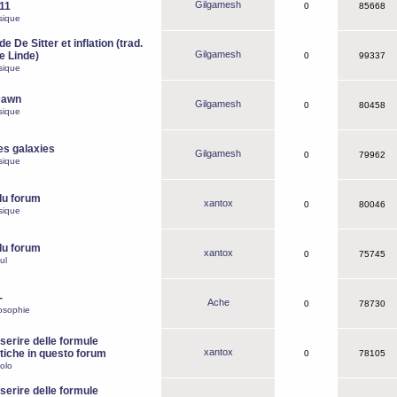
Gilgamesh
o11
0
85668
sique
e De Sitter et inflation (trad.
Gilgamesh
de Linde)
0
99337
sique
Dawn
Gilgamesh
0
80458
sique
es galaxies
Gilgamesh
0
79962
sique
du forum
xantox
0
80046
sique
du forum
xantox
0
75745
ul
-
Ache
0
78730
osophie
erire delle formule
xantox
iche in questo forum
0
78105
olo
erire delle formule