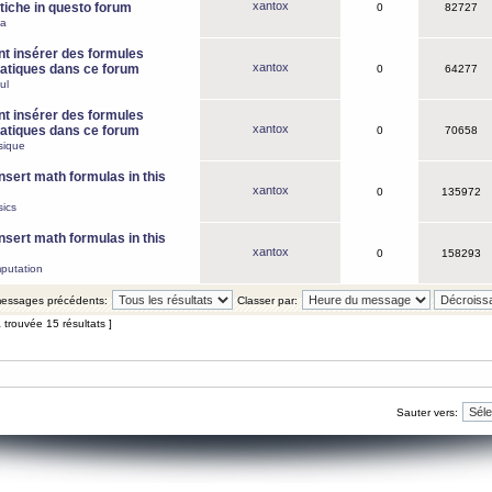
xantox
iche in questo forum
0
82727
ca
 insérer des formules
xantox
tiques dans ce forum
0
64277
ul
 insérer des formules
xantox
tiques dans ce forum
0
70658
sique
nsert math formulas in this
xantox
0
135972
ics
nsert math formulas in this
xantox
0
158293
putation
 messages précédents:
Classer par:
 trouvée 15 résultats ]
Sauter vers: