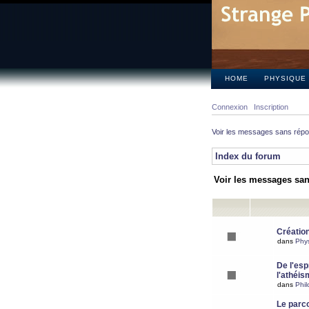
HOME
PHYSIQUE
Connexion
Inscription
Voir les messages sans rép
Index du forum
Voir les messages sa
Création
dans
Phy
De l'espr
l'athéis
dans
Phil
Le parc