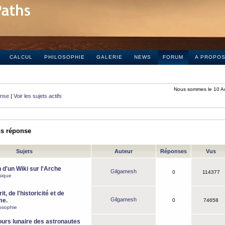
CALCUL
PHILOSOPHIE
GALERIE
NEWS
FORUM
A PROPO
Nous sommes le 10 A
onse
|
Voir les sujets actifs
ns réponse
Sujets
Auteur
Réponses
Vus
 d'un Wiki sur l'Arche
Gilgamesh
0
114377
sique
it, de l'historicité et de
Gilgamesh
me.
0
74658
osophie
ours lunaire des astronautes