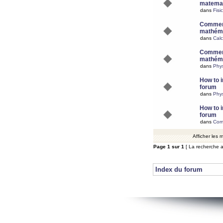
matemat
dans
Fisi
Comment
mathéma
dans
Calc
Comment
mathéma
dans
Phy
How to i
forum
dans
Phys
How to i
forum
dans
Com
Afficher les
Page
1
sur
1
[ La recherche a
Index du forum