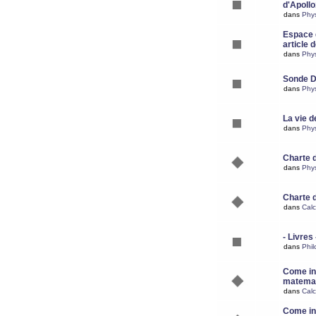
d'Apoll
dans
Phy
Espace d
article 
dans
Phy
Sonde 
dans
Phy
La vie d
dans
Phy
Charte 
dans
Phy
Charte 
dans
Calc
- Livres 
dans
Phil
Come ins
matemat
dans
Calc
Come ins