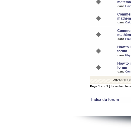
matemat
dans
Fisi
Comment
mathéma
dans
Calc
Comment
mathéma
dans
Phy
How to i
forum
dans
Phys
How to i
forum
dans
Com
Afficher les
Page
1
sur
1
[ La recherche a
Index du forum