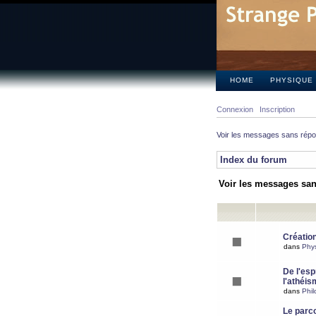
HOME
PHYSIQUE
Connexion
Inscription
Voir les messages sans rép
Index du forum
Voir les messages sa
Création
dans
Phy
De l'espr
l'athéis
dans
Phil
Le parc