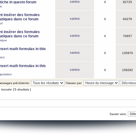
xantox
iche in questo forum
0
82725
ca
 insérer des formules
xantox
tiques dans ce forum
0
64276
ul
 insérer des formules
xantox
tiques dans ce forum
0
70657
sique
nsert math formulas in this
xantox
0
135970
ics
nsert math formulas in this
xantox
0
158292
putation
 messages précédents:
Classer par:
 trouvée 15 résultats ]
Sauter vers: