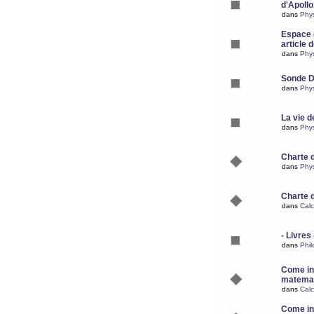
d'Apoll
dans
Phy
Espace d
article 
dans
Phy
Sonde 
dans
Phy
La vie d
dans
Phy
Charte 
dans
Phy
Charte 
dans
Calc
- Livres 
dans
Phil
Come ins
matemat
dans
Calc
Come ins