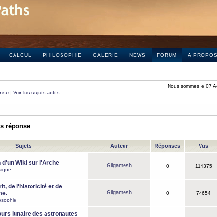
CALCUL
PHILOSOPHIE
GALERIE
NEWS
FORUM
A PROPO
Nous sommes le 07 A
onse
|
Voir les sujets actifs
ns réponse
Sujets
Auteur
Réponses
Vus
 d'un Wiki sur l'Arche
Gilgamesh
0
114375
sique
it, de l'historicité et de
Gilgamesh
me.
0
74654
osophie
ours lunaire des astronautes