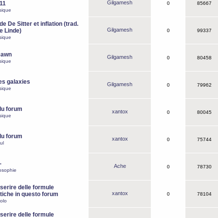
Gilgamesh
o11
0
85667
sique
e De Sitter et inflation (trad.
Gilgamesh
de Linde)
0
99337
sique
Dawn
Gilgamesh
0
80458
sique
es galaxies
Gilgamesh
0
79962
sique
du forum
xantox
0
80045
sique
du forum
xantox
0
75744
ul
-
Ache
0
78730
osophie
erire delle formule
xantox
iche in questo forum
0
78104
olo
erire delle formule