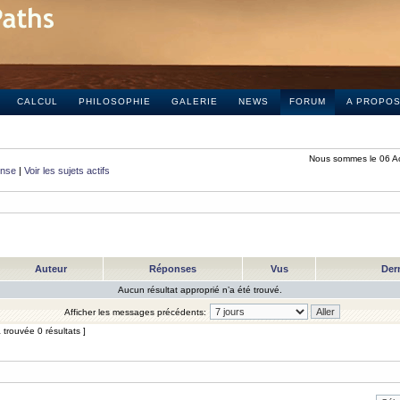
CALCUL
PHILOSOPHIE
GALERIE
NEWS
FORUM
A PROPO
Nous sommes le 06 A
onse
|
Voir les sujets actifs
Auteur
Réponses
Vus
Der
Aucun résultat approprié n’a été trouvé.
Afficher les messages précédents:
trouvée 0 résultats ]