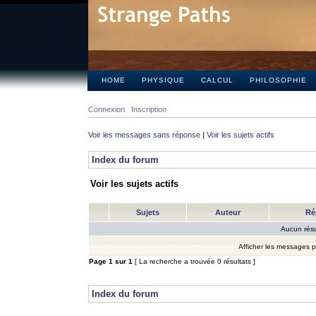
HOME
PHYSIQUE
CALCUL
PHILOSOPHIE
Connexion
Inscription
Voir les messages sans réponse
|
Voir les sujets actifs
Index du forum
Voir les sujets actifs
Sujets
Auteur
Ré
Aucun résu
Afficher les messages 
Page
1
sur
1
[ La recherche a trouvée 0 résultats ]
Index du forum