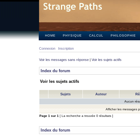
HOME
PHYSIQUE
CALCUL
PHILOSOPHIE
Connexion
Inscription
Voir les messages sans réponse
|
Voir les sujets actifs
Index du forum
Voir les sujets actifs
Sujets
Auteur
Ré
Aucun résu
Afficher les messages 
Page
1
sur
1
[ La recherche a trouvée 0 résultats ]
Index du forum