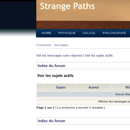
HOME
PHYSIQUE
CALCUL
PHILOSOPHIE
Connexion
Inscription
Voir les messages sans réponse
|
Voir les sujets actifs
Index du forum
Voir les sujets actifs
Sujets
Auteur
Ré
Aucun résu
Afficher les messages 
Page
1
sur
1
[ La recherche a trouvée 0 résultats ]
Index du forum