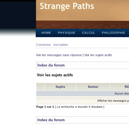
HOME
PHYSIQUE
CALCUL
PHILOSOPHIE
Connexion
Inscription
Voir les messages sans réponse
|
Voir les sujets actifs
Index du forum
Voir les sujets actifs
Sujets
Auteur
Ré
Aucun résu
Afficher les messages 
Page
1
sur
1
[ La recherche a trouvée 0 résultats ]
Index du forum