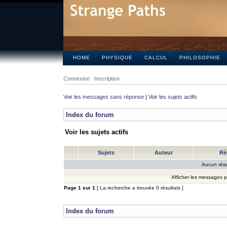
HOME
PHYSIQUE
CALCUL
PHILOSOPHIE
Connexion
Inscription
Voir les messages sans réponse
|
Voir les sujets actifs
Index du forum
Voir les sujets actifs
Sujets
Auteur
Ré
Aucun résu
Afficher les messages 
Page
1
sur
1
[ La recherche a trouvée 0 résultats ]
Index du forum