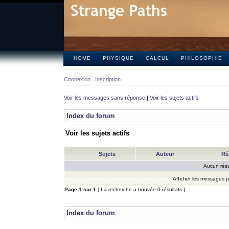
HOME
PHYSIQUE
CALCUL
PHILOSOPHIE
Connexion
Inscription
Voir les messages sans réponse
|
Voir les sujets actifs
Index du forum
Voir les sujets actifs
Sujets
Auteur
Ré
Aucun résu
Afficher les messages 
Page
1
sur
1
[ La recherche a trouvée 0 résultats ]
Index du forum