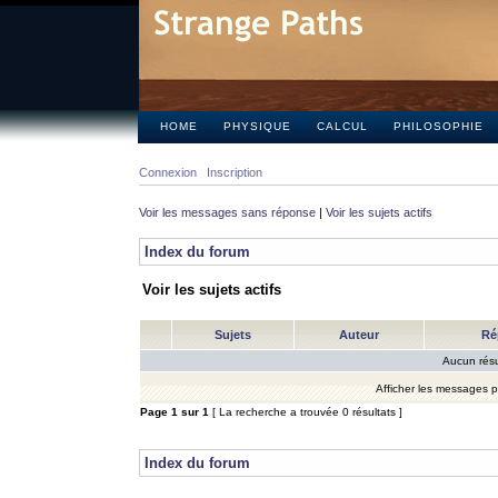
HOME
PHYSIQUE
CALCUL
PHILOSOPHIE
Connexion
Inscription
Voir les messages sans réponse
|
Voir les sujets actifs
Index du forum
Voir les sujets actifs
Sujets
Auteur
Ré
Aucun résu
Afficher les messages 
Page
1
sur
1
[ La recherche a trouvée 0 résultats ]
Index du forum