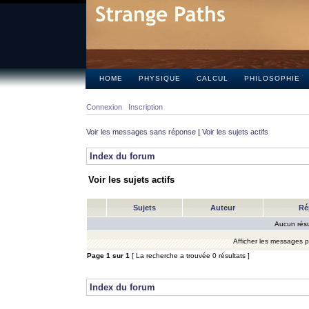
HOME
PHYSIQUE
CALCUL
PHILOSOPHIE
Connexion
Inscription
Voir les messages sans réponse
|
Voir les sujets actifs
Index du forum
Voir les sujets actifs
Sujets
Auteur
Ré
Aucun résu
Afficher les messages 
Page
1
sur
1
[ La recherche a trouvée 0 résultats ]
Index du forum