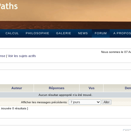
CALCUL
PHILOSOPHIE
GALERIE
NEWS
FORUM
A PROPO
Nous sommes le 07 A
onse
|
Voir les sujets actifs
Auteur
Réponses
Vus
Der
Aucun résultat approprié n’a été trouvé.
Afficher les messages précédents:
trouvée 0 résultats ]