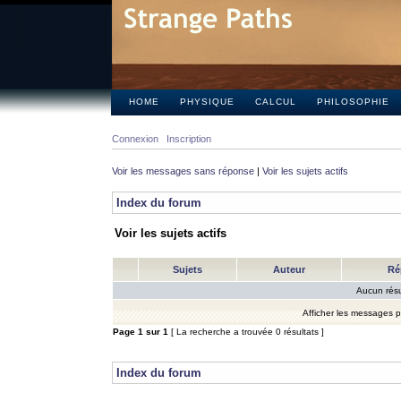
HOME
PHYSIQUE
CALCUL
PHILOSOPHIE
Connexion
Inscription
Voir les messages sans réponse
|
Voir les sujets actifs
Index du forum
Voir les sujets actifs
Sujets
Auteur
Ré
Aucun résu
Afficher les messages 
Page
1
sur
1
[ La recherche a trouvée 0 résultats ]
Index du forum