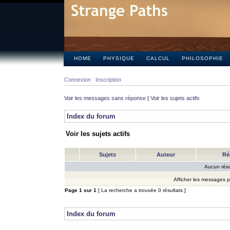
HOME
PHYSIQUE
CALCUL
PHILOSOPHIE
Connexion
Inscription
Voir les messages sans réponse
|
Voir les sujets actifs
Index du forum
Voir les sujets actifs
Sujets
Auteur
Ré
Aucun résu
Afficher les messages 
Page
1
sur
1
[ La recherche a trouvée 0 résultats ]
Index du forum