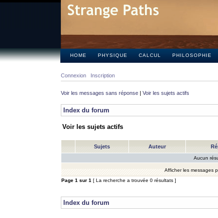
HOME
PHYSIQUE
CALCUL
PHILOSOPHIE
Connexion
Inscription
Voir les messages sans réponse
|
Voir les sujets actifs
Index du forum
Voir les sujets actifs
Sujets
Auteur
Ré
Aucun résu
Afficher les messages 
Page
1
sur
1
[ La recherche a trouvée 0 résultats ]
Index du forum