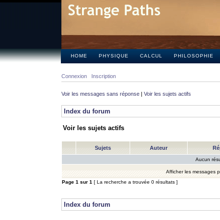
HOME
PHYSIQUE
CALCUL
PHILOSOPHIE
Connexion
Inscription
Voir les messages sans réponse
|
Voir les sujets actifs
Index du forum
Voir les sujets actifs
Sujets
Auteur
Ré
Aucun résu
Afficher les messages 
Page
1
sur
1
[ La recherche a trouvée 0 résultats ]
Index du forum