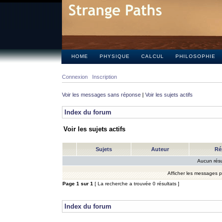
HOME
PHYSIQUE
CALCUL
PHILOSOPHIE
Connexion
Inscription
Voir les messages sans réponse
|
Voir les sujets actifs
Index du forum
Voir les sujets actifs
Sujets
Auteur
Ré
Aucun résu
Afficher les messages 
Page
1
sur
1
[ La recherche a trouvée 0 résultats ]
Index du forum