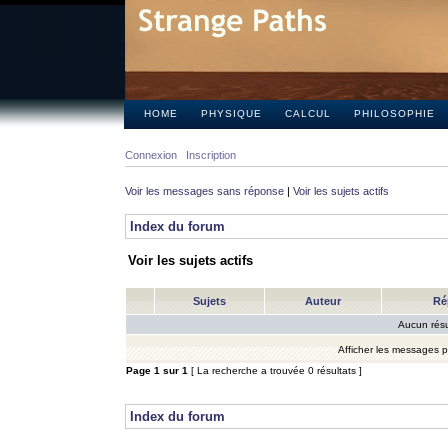
HOME
PHYSIQUE
CALCUL
PHILOSOPHIE
Connexion
Inscription
Voir les messages sans réponse
|
Voir les sujets actifs
Index du forum
Voir les sujets actifs
Sujets
Auteur
Ré
Aucun résu
Afficher les messages 
Page
1
sur
1
[ La recherche a trouvée 0 résultats ]
Index du forum