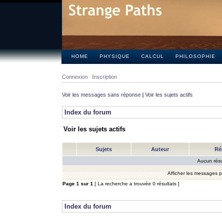
HOME
PHYSIQUE
CALCUL
PHILOSOPHIE
Connexion
Inscription
Voir les messages sans réponse
|
Voir les sujets actifs
Index du forum
Voir les sujets actifs
Sujets
Auteur
Ré
Aucun résu
Afficher les messages 
Page
1
sur
1
[ La recherche a trouvée 0 résultats ]
Index du forum