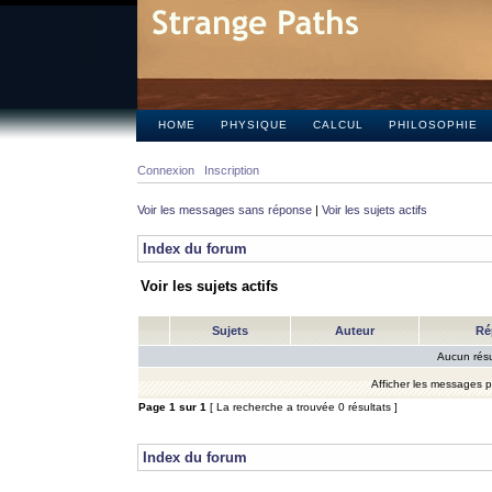
HOME
PHYSIQUE
CALCUL
PHILOSOPHIE
Connexion
Inscription
Voir les messages sans réponse
|
Voir les sujets actifs
Index du forum
Voir les sujets actifs
Sujets
Auteur
Ré
Aucun résu
Afficher les messages 
Page
1
sur
1
[ La recherche a trouvée 0 résultats ]
Index du forum