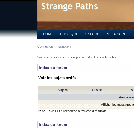
HOME
PHYSIQUE
CALCUL
PHILOSOPHIE
Connexion
Inscription
Voir les messages sans réponse
|
Voir les sujets actifs
Index du forum
Voir les sujets actifs
Sujets
Auteur
Ré
Aucun résu
Afficher les messages 
Page
1
sur
1
[ La recherche a trouvée 0 résultats ]
Index du forum