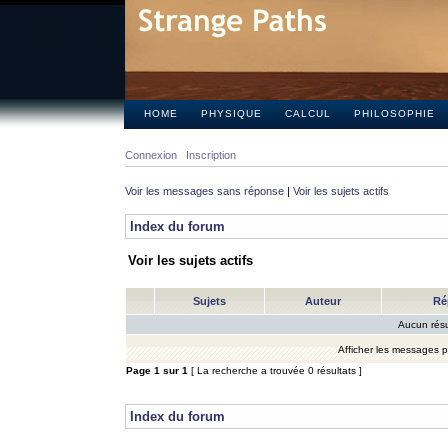
HOME
PHYSIQUE
CALCUL
PHILOSOPHIE
Connexion
Inscription
Voir les messages sans réponse
|
Voir les sujets actifs
Index du forum
Voir les sujets actifs
Sujets
Auteur
Ré
Aucun résu
Afficher les messages 
Page
1
sur
1
[ La recherche a trouvée 0 résultats ]
Index du forum