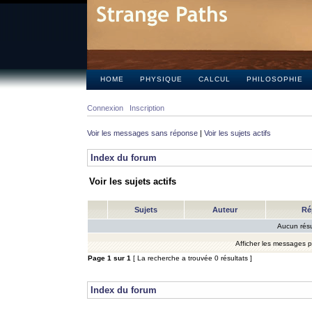
HOME
PHYSIQUE
CALCUL
PHILOSOPHIE
Connexion
Inscription
Voir les messages sans réponse
|
Voir les sujets actifs
Index du forum
Voir les sujets actifs
Sujets
Auteur
Ré
Aucun résu
Afficher les messages 
Page
1
sur
1
[ La recherche a trouvée 0 résultats ]
Index du forum