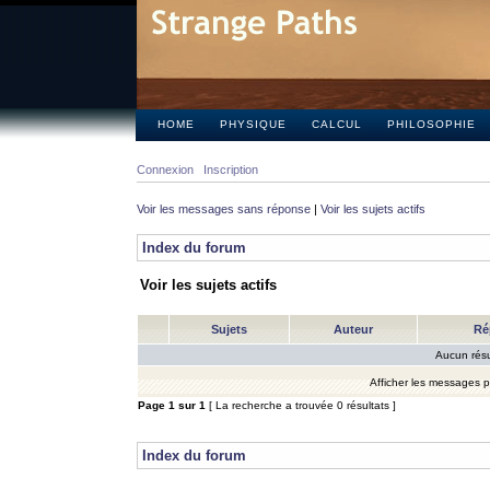
HOME
PHYSIQUE
CALCUL
PHILOSOPHIE
Connexion
Inscription
Voir les messages sans réponse
|
Voir les sujets actifs
Index du forum
Voir les sujets actifs
Sujets
Auteur
Ré
Aucun résu
Afficher les messages 
Page
1
sur
1
[ La recherche a trouvée 0 résultats ]
Index du forum