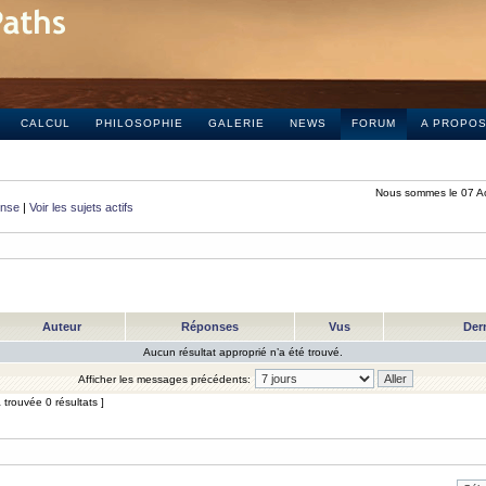
CALCUL
PHILOSOPHIE
GALERIE
NEWS
FORUM
A PROPO
Nous sommes le 07 A
onse
|
Voir les sujets actifs
Auteur
Réponses
Vus
Der
Aucun résultat approprié n’a été trouvé.
Afficher les messages précédents:
trouvée 0 résultats ]