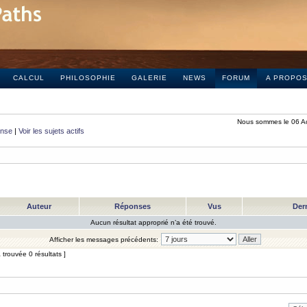
CALCUL
PHILOSOPHIE
GALERIE
NEWS
FORUM
A PROPO
Nous sommes le 06 A
onse
|
Voir les sujets actifs
Auteur
Réponses
Vus
Der
Aucun résultat approprié n’a été trouvé.
Afficher les messages précédents:
trouvée 0 résultats ]