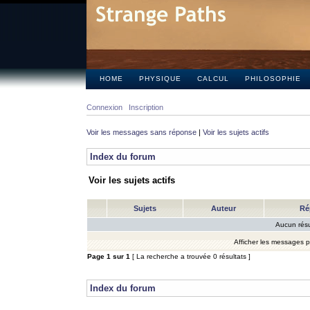
HOME
PHYSIQUE
CALCUL
PHILOSOPHIE
Connexion
Inscription
Voir les messages sans réponse
|
Voir les sujets actifs
Index du forum
Voir les sujets actifs
Sujets
Auteur
Ré
Aucun résu
Afficher les messages 
Page
1
sur
1
[ La recherche a trouvée 0 résultats ]
Index du forum