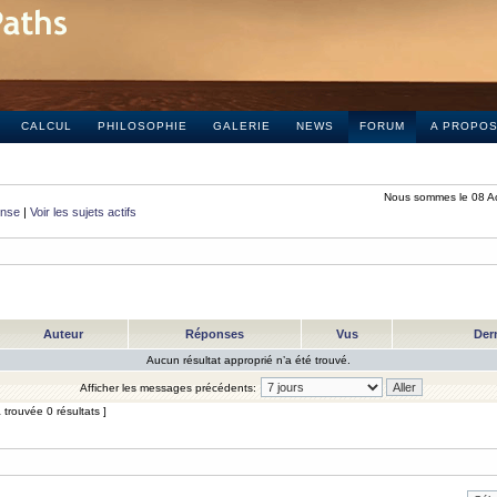
CALCUL
PHILOSOPHIE
GALERIE
NEWS
FORUM
A PROPO
Nous sommes le 08 A
onse
|
Voir les sujets actifs
Auteur
Réponses
Vus
Der
Aucun résultat approprié n’a été trouvé.
Afficher les messages précédents:
trouvée 0 résultats ]