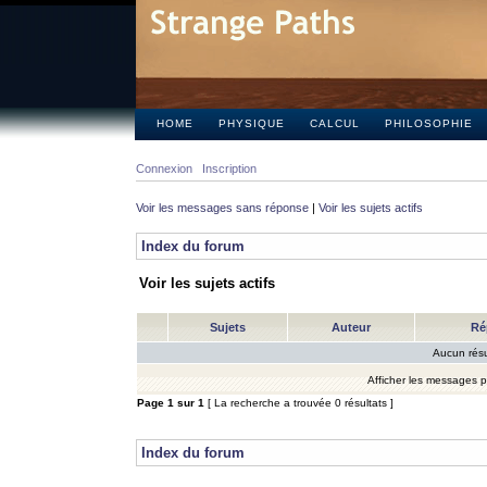
HOME
PHYSIQUE
CALCUL
PHILOSOPHIE
Connexion
Inscription
Voir les messages sans réponse
|
Voir les sujets actifs
Index du forum
Voir les sujets actifs
Sujets
Auteur
Ré
Aucun résu
Afficher les messages 
Page
1
sur
1
[ La recherche a trouvée 0 résultats ]
Index du forum