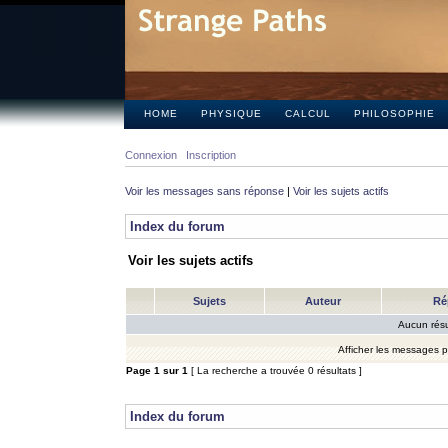
HOME
PHYSIQUE
CALCUL
PHILOSOPHIE
Connexion
Inscription
Voir les messages sans réponse
|
Voir les sujets actifs
Index du forum
Voir les sujets actifs
Sujets
Auteur
Ré
Aucun résu
Afficher les messages 
Page
1
sur
1
[ La recherche a trouvée 0 résultats ]
Index du forum